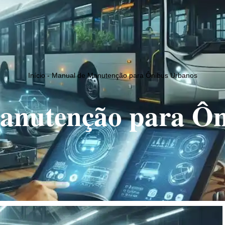
OMOS
POLÍTICA DE PRIVACIDADE
POLÍTICA DE COOKIES 
Início
-
Manual de Manutenção para Ônibus Urbanos
anutenção para Ôn