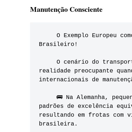
Manutenção Consciente
     O Exemplo Europeu como Inspiração para o Transporte 
Brasileiro!
     O cenário do transporte público brasileiro revela uma 
realidade preocupante quan
internacionais de manutenç
     🚌 Na Alemanha, pequenas cidades do interior mantêm 
padrões de excelência equi
resultando em frotas com v
brasileira. 