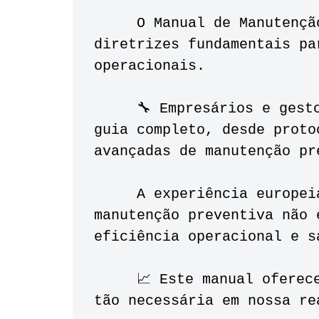
     O Manual de Manutenção para Ônibus Urbanos apresenta 
diretrizes fundamentais pa
operacionais. 
     🔧 Empresários e gestores públicos encontrarão aqui um 
guia completo, desde proto
avançadas de manutenção pr
     A experiência europeia demonstra que investimento em 
manutenção preventiva não 
eficiência operacional e s
     📈 Este manual oferece o caminho para essa transformação 
tão necessária em nossa re