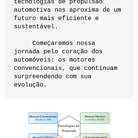
tecnologias de propulsão 
automotiva nos aproxima de um 
futuro mais eficiente e 
sustentável.
     Começaremos nossa 
jornada pelo coração dos 
automóveis: os motores 
convencionais, que continuam 
surpreendendo com sua 
evolução.
Motores Convencionais
Sistemas Híbridos
Eficiência: 40%
Economia: 30-60%
Tecnologias de
Propulsão
Propulsão Elétrica
Células Combustível