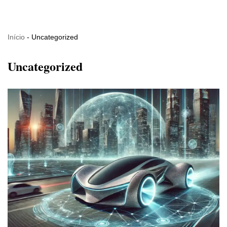
Pular
Início
-
Uncategorized
para
o
Uncategorized
conteúdo